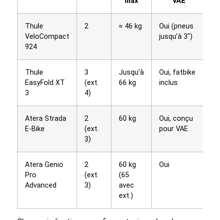
max
VAE
Thule
2
≈ 46 kg
Oui (pneus
O
VeloCompact
jusqu’à 3″)
924
Thule
3
Jusqu’à
Oui, fatbike
O
EasyFold XT
(ext.
66 kg
inclus
3
4)
Atera Strada
2
60 kg
Oui, conçu
O
E-Bike
(ext.
pour VAE
3)
Atera Genio
2
60 kg
Oui
Ou
Pro
(ext.
(65
p
Advanced
3)
avec
ext.)